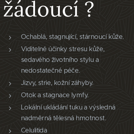
žádoucí ?
Ochablá, stagnující, stárnoucí kůže.
Viditelné účinky stresu kůže,
sedavého životního stylu a
nedostatečné péče.
Jizvy, strie, kožní záhyby.
Otok a stagnace lymfy.
Lokální ukládání tuku a výsledná
nadměrná tělesná hmotnost.
Celulitida