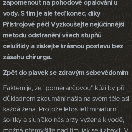
zapomenout na pohodové opalování u
vody. S tím je ale teď konec, díky
Přístrojové péči Vyzkoušejte nejúčinnější
metodu odstranění všech stupňů
celulitidy a získejte krásnou postavu bez
zásahu chirurga.
Zpět do plavek se zdravým sebevědomím
Faktem je, že "pomerančovou" kůži by při
důkladném zkoumání našla na svém těle asi
každá žena. Protože letos letí miniaturní
šortky a sluníčko nás brzy vyžene k vodě,
možná přemýšlíte nad tím, jak se jí zbavit. V