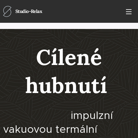
Studio-Relax
Cílené
hubnutí
impulzní
vakuovou termální