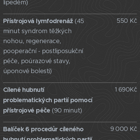
lipedém)
Přístrojová lymfodrenáž
550 Kč
(45
minut syndrom těžkých
nohou, regenerace,
pooperační - postliposukční
péče, poúrazové stavy,
úponové bolesti¨)
Cílené
hubnutí
1 690Kč
problematických partií pomocí
přístrojové péče
(90 minut)
Balíček 6 procedůr cíleného
9 000 Kč
hubnutí problematických partií