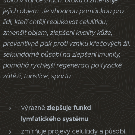
tlaku v končetinách, otoků a zmenšuje
jejich objem. Je vhodnou pomůckou pro
lidi, kteří chtějí redukovat celulitidu,
zmenšit objem, zlepšení kvality kůže,
preventivně pak proti vzniku křečových žil,
sekundárně působí na zlepšení imunity,
pomáhá rychlejší regeneraci po fyzické
zátěži, turistice, sportu.
zlepšuje funkci
výrazně
lymfatického systému
zmírňuje projevy celulitidy a působí