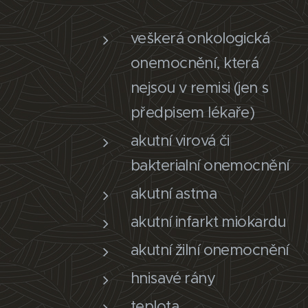
veškerá onkologická
onemocnění, která
nejsou v remisi (jen s
předpisem lékaře)
akutní virová či
bakterialní onemocnění
akutní astma
akutní infarkt miokardu
akutní žilní onemocnění
hnisavé rány
teplota