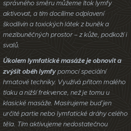
správného směru můžeme ltok lymfy
aktivovat, a tím docílíme odplavení
škodlivin a toxických látek z buněk a
mezibuněčných prostor – z kůže, podkoží i
svalů.
Úkolem lymfatické masáže je obnovit a
zvýšit oběh lymfy
pomocí speciální
hmatové techniky. Využívá přitom malého
tlaku a nižší frekvence, než je tomu u
klasické masáže. Masírujeme buď jen
určité partie nebo lymfatické dráhy celého
těla. Tím aktivujeme nedostatečnou