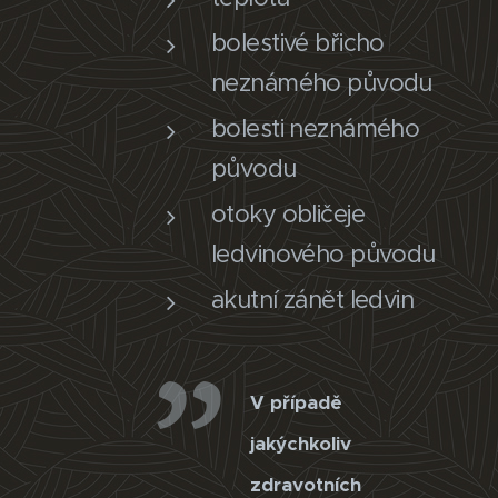
bolestivé břicho
neznámého původu
bolesti neznámého
původu
otoky obličeje
ledvinového původu
akutní zánět ledvin
V případě
jakýchkoliv
zdravotních